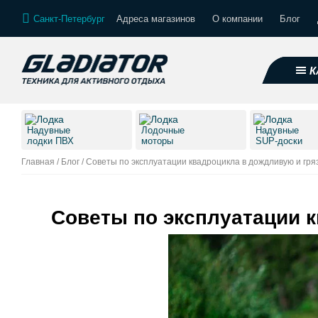
Санкт-Петербург
Адреса магазинов
О компании
Блог
К
Надувные
Лодочные
Надувные
лодки ПВХ
моторы
SUP-доски
Главная
/
Блог
/
Советы по эксплуатации квадроцикла в дождливую и гря
Советы по эксплуатации 