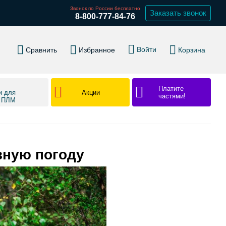
Звонок по России бесплатно
Заказать звонок
8-800-777-84-76
Войти
Сравнить
Избранное
Корзина
Платите
Акции
и для
частями!
в ПЛМ
зную погоду