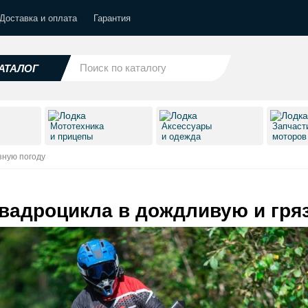
Доставка и оплата
Гарантия
АТАЛОГ
Мототехника
Аксессуары
Запчаст
и прицепы
и одежда
моторо
зную погоду
квадроцикла в дождливую и гря