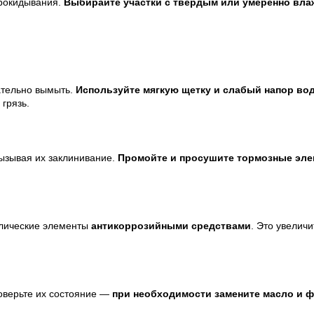
прокидывания.
Выбирайте участки с твёрдым или умеренно вла
ательно вымыть.
Используйте мягкую щетку и слабый напор во
грязь.
вызывая их заклинивание.
Промойте и просушите тормозные эл
ллические элементы
антикоррозийными средствами
. Это увелич
роверьте их состояние —
при необходимости замените масло и 