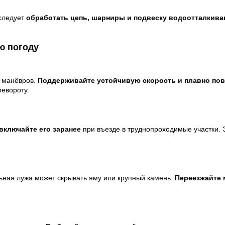
 следует
обработать цепь, шарниры и подвеску водоотталкив
ю погоду
х манёвров.
Поддерживайте устойчивую скорость и плавно по
ревороту.
включайте его заранее
при въезде в труднопроходимые участки. Э
льная лужа может скрывать яму или крупный камень.
Переезжайте 