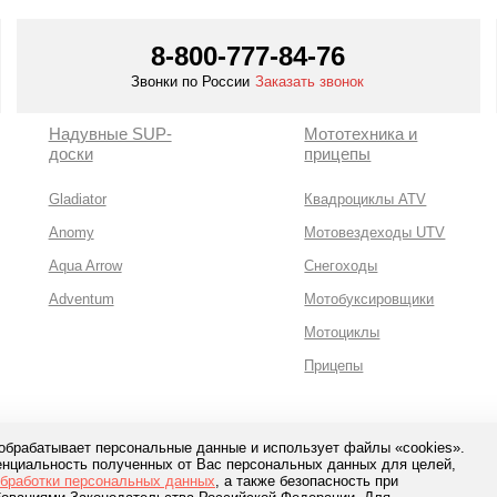
8-800-777-84-76
Звонки по России
Заказать звонок
Надувные SUP-
Мототехника и
доски
прицепы
Gladiator
Квадроциклы ATV
Anomy
Мотовездеходы UTV
Aqua Arrow
Снегоходы
Adventum
Мотобуксировщики
Мотоциклы
Прицепы
 обрабатывает персональные данные и использует файлы «cookies».
нциальность полученных от Вас персональных данных для целей,
сная оплата с помощью
обработки персональных данных
, а также безопасность при
банков и сервисов