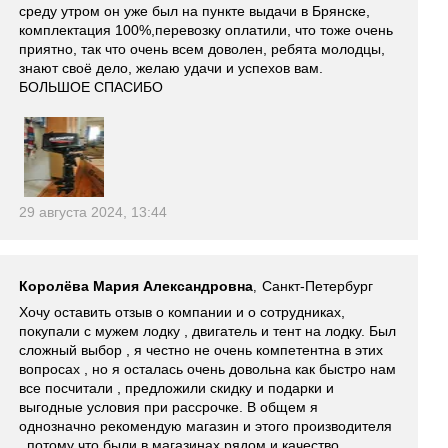
среду утром он уже был на пункте выдачи в Брянске,
комплектация 100%,перевозку оплатили, что тоже очень
приятно, так что очень всем доволен, ребята молодцы,
знают своё дело, желаю удачи и успехов вам.
БОЛЬШОЕ СПАСИБО
29 августа 2024, 13:44
Королёва Мария Александровна
Санкт-Петербург
,
Хочу оставить отзыв о компании и о сотрудниках,
покупали с мужем лодку , двигатель и тент на лодку. Был
сложный выбор , я честно не очень компетентна в этих
вопросах , но я осталась очень довольна как быстро нам
все посчитали , предложили скидку и подарки и
выгодные условия при рассрочке. В общем я
однозначно рекомендую магазин и этого производителя
, потому что были в магазинах рядом и качество