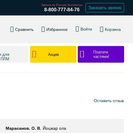
Звонок по России бесплатно
Заказать звонок
8-800-777-84-76
Войти
Сравнить
Избранное
Корзина
Платите
Акции
и для
частями!
в ПЛМ
Оставить отзыв
Марасанов. О. В
Йошкар ола
,