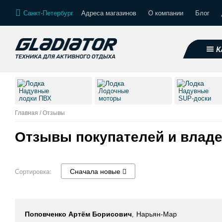
Санкт-Петербург
Адреса магазинов
О компании
Блог
К
Надувные
Лодочные
Надувные
лодки ПВХ
моторы
SUP-доски
Главная
/
Отзывы
Отзывы покупателей и влад
Сначала новые
Сортировка:
Поповченко Артём Борисович
Нарьян-Мар
,