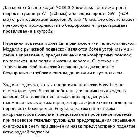
Для моделей снегоходов AODES Snowcross предусмотрена
широкая гусеница WT (508 мм) или сверхширокая SWT (609
мм) с грунтозацепами высотой 38 или 45 мм. Это обеспечивает
прекрасную проходимость по бездорожью и предотвращает
проваливание в сугробы.
Передняя подвеска может быть рычажной или телескопической.
Модели с рычажной подвеской являются более устойчивыми и
легче в управлении, предназначены для комфортных поездок
по заснеженным полям и чистым дорогам. Снегоходы с
телескопической подвеской созданы для движения по
бездорожью с глубоким снегом, деревьями и кустарником.
Задняя подвеска, хоть и аналогична подвеске EasyRide на
снегоходах Lynx, была доработана для повышения ходовых
качеств. Это включает использование продвинутых
газомасляных амортизаторов, которые эффективно поглощают
неровности бездорожья. Регулировка сжатия и отскока
амортизаторов позволяет предотвратить пробивание подвески
при перевозке тяжелых грузов. Для предотвращения зарывания
снегохода в снегу при движении назад предусмотрено поднятие
катка задней подвески.