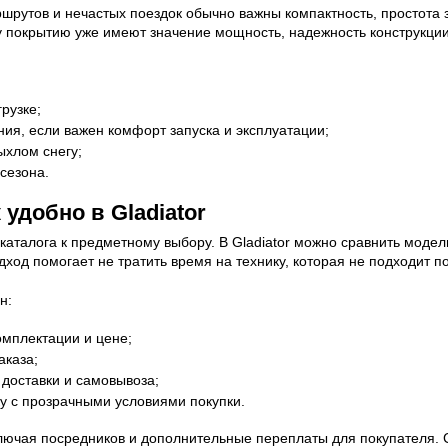
ршрутов и нечастых поездок обычно важны компактность, простота 
у покрытию уже имеют значение мощность, надежность конструкции 
рузке;
ия, если важен комфорт запуска и эксплуатации;
ыхлом снегу;
сезона.
удобно в Gladiator
каталога к предметному выбору. В Gladiator можно сравнить моде
дход помогает не тратить время на технику, которая не подходит 
н:
омплектации и цене;
аказа;
доставки и самовывоза;
у с прозрачными условиями покупки.
лючая посредников и дополнительные переплаты для покупателя. С