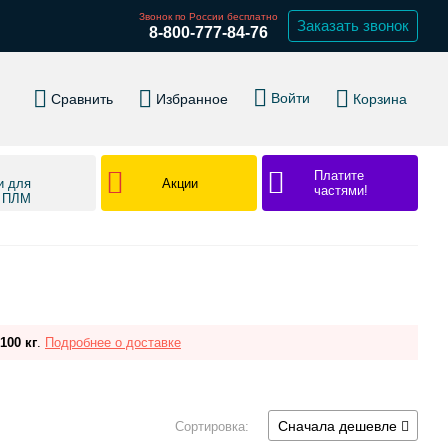
Звонок по России бесплатно
Заказать звонок
8-800-777-84-76
Войти
Сравнить
Избранное
Корзина
Платите
Акции
и для
частями!
в ПЛМ
100 кг
.
Подробнее о доставке
Сначала дешевле
Сортировка: