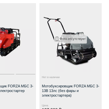
Фото отсутствует
Нет в наличии
вщик FORZA МБС 3-
Мотобуксировщик FORZA МБС 3-
электростартер
13В 13лс (без фары и
электростартера)
Цена