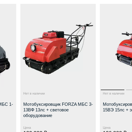
Нет в наличии
Нет в наличии
МБС 1-
Мотобуксировщик FORZA МБС 3-
Мотобуксиро
13ВФ 13лс + световое
15ВЭ 15лс + 
оборудование
Цена
Цена