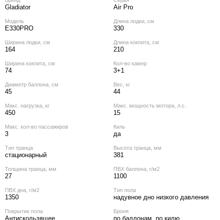
Бренд
Серия
Gladiator
Air Pro
Модель
Длина лодки, см
E330PRO
330
Ширина лодки, см
Длина кокпита, см
164
210
Ширина кокпита, см
Кол‑во камер
74
3+1
Диаметр баллона, см
Вес, кг
45
44
Макс. нагрузка, кг
Макс. мощность мотора, л.с.
450
15
Макс. кол‑во пассажиров
Киль
3
да
Тип транца
Высота транца, мм
стационарный
381
Толщина транца, мм
ПВХ баллона, г/м2
27
1100
ПВХ дна, г/м2
Тип пола
1350
надувное дно низкого давления
Покрытие пола
Броня
Антискользящее
по баллонам, по килю