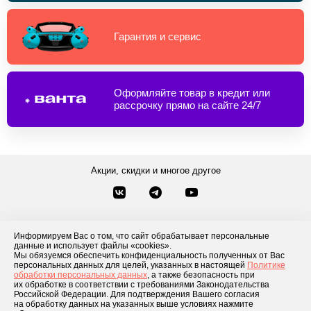
Гарантия и сервис
Оформляйте товар в кредит или
рассрочку прямо на сайте 24/7
Акции, скидки и многое другое
Звонки по России
Заказать звонок
8-800-777-84-76
Информируем Вас о том, что сайт обрабатывает персональные
Контакты
данные и использует файлы «cookies».
Посмотреть другие способы связи
Мы обязуемся обеспечить конфиденциальность полученных от Вас
персональных данных для целей, указанных в настоящей
Политике
обработки персональных данных
, а также безопасность при
Каталог товаров
О компании
Доставка и оплата
Блог
Отзывы
их обработке в соответствии с требованиями Законодательства
Российской Федерации. Для подтверждения Вашего согласия
Условия рассрочки
Контакты
на обработку данных на указанных выше условиях нажмите