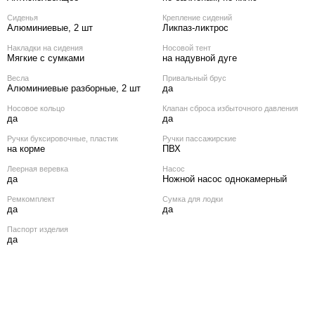
Сиденья
Крепление сидений
Алюминиевые, 2 шт
Ликпаз-ликтрос
Накладки на сидения
Носовой тент
Мягкие с сумками
на надувной дуге
Весла
Привальный брус
Алюминиевые разборные, 2 шт
да
Носовое кольцо
Клапан сброса избыточного давления
да
да
Ручки буксировочные, пластик
Ручки пассажирские
на корме
ПВХ
Леерная веревка
Насос
да
Ножной насос однокамерный
Ремкомплект
Сумка для лодки
да
да
Паспорт изделия
да