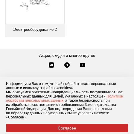
Электрооборудование 2
Акции, скидки и многое другое
Звонки по России
Заказать звонок
8-800-777-84-76
Информируем Вас о том, что сайт обрабатывает персональные
данные и использует файлы «cookies».
Контакты
Посмотреть другие способы связи
Мы обязуемся обеспечить конфиденциальность полученных от Вас
персональных данных для целей, указанных в настоящей
Политике
обработки персональных данных
, а также безопасность при
Каталог товаров
О компании
Доставка и оплата
Блог
Отзывы
их обработке в соответствии с требованиями Законодательства
Российской Федерации. Для подтверждения Вашего согласия
Условия рассрочки
Контакты
на обработку данных на указанных выше условиях нажмите
«Согласен».
Согласен
© 2026 «GLADIATOR»