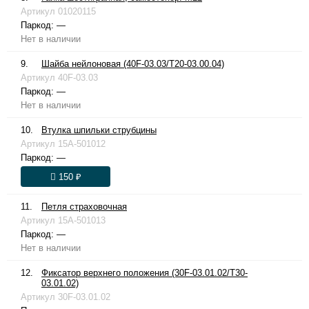
Артикул
01020115
Паркод:
—
Нет в наличии
9.
Шайба нейлоновая (40F-03.03/T20-03.00.04)
Артикул
40F-03.03
Паркод:
—
Нет в наличии
10.
Втулка шпильки струбцины
Артикул
15A-501012
Паркод:
—
150 ₽
11.
Петля страховочная
Артикул
15A-501013
Паркод:
—
Нет в наличии
12.
Фиксатор верхнего положения (30F-03.01.02/T30-
03.01.02)
Артикул
30F-03.01.02