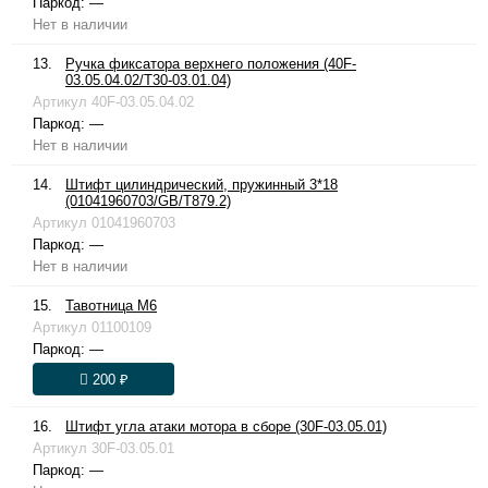
Паркод:
—
Нет в наличии
13.
Ручка фиксатора верхнего положения (40F-
03.05.04.02/T30-03.01.04)
Артикул
40F-03.05.04.02
Паркод:
—
Нет в наличии
14.
Штифт цилиндрический, пружинный 3*18
(01041960703/GB/T879.2)
Артикул
01041960703
Паркод:
—
Нет в наличии
15.
Тавотница М6
Артикул
01100109
Паркод:
—
200 ₽
16.
Штифт угла атаки мотора в сборе (30F-03.05.01)
Артикул
30F-03.05.01
Паркод:
—