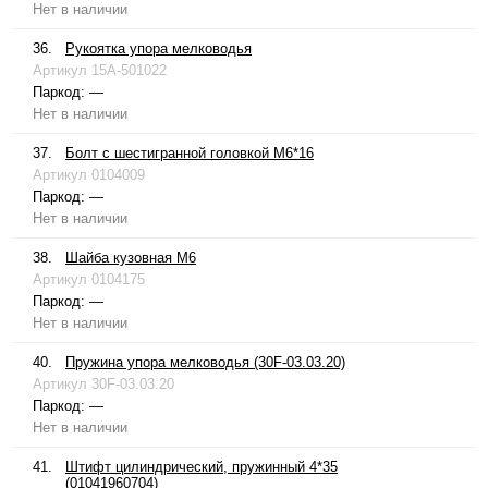
Нет в наличии
36.
Рукоятка упора мелководья
Артикул
15A-501022
Паркод:
—
Нет в наличии
37.
Болт с шестигранной головкой М6*16
Артикул
0104009
Паркод:
—
Нет в наличии
38.
Шайба кузовная М6
Артикул
0104175
Паркод:
—
Нет в наличии
40.
Пружина упора мелководья (30F-03.03.20)
Артикул
30F-03.03.20
Паркод:
—
Нет в наличии
41.
Штифт цилиндрический, пружинный 4*35
(01041960704)