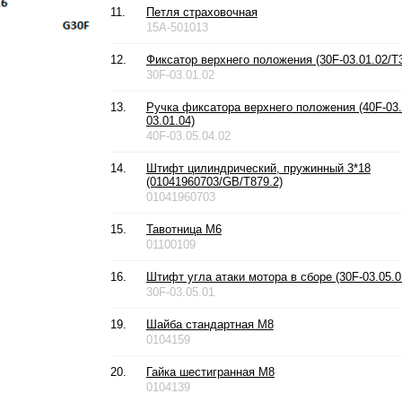
11.
Петля страховочная
15A-501013
12.
Фиксатор верхнего положения (30F-03.01.02/T3
30F-03.01.02
13.
Ручка фиксатора верхнего положения (40F-03.
03.01.04)
40F-03.05.04.02
14.
Штифт цилиндрический, пружинный 3*18
(01041960703/GB/T879.2)
01041960703
15.
Тавотница М6
01100109
16.
Штифт угла атаки мотора в сборе (30F-03.05.0
30F-03.05.01
19.
Шайба стандартная М8
0104159
20.
Гайка шестигранная М8
0104139