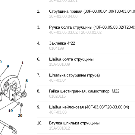
30F-03.00.03.01
2.
Струбцина правая (30F-03.00.04.00/T30-03.04.0
30F-03.00.04.00
3.
Ручка болта струбцины (40F-03.05.03.02/T20-03
40F-03.05.03.02/T20-03.01.02
4.
Заклёпка 4*22
0104199
6.
Шайба болта струбцины
15A-501009
7.
Шпилька струбцины (труба)
40F-03.04
8.
Гайка шестигранная, самостопор. М22
01020115
9.
Шайба нейлоновая (40F-03.03/T20-03.00.04)
40F-03.03
10.
Втулка шпильки струбцины
15A-501012