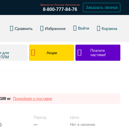
Звонок по России бесплатно
Заказать звонок
8-800-777-84-76
Войти
Сравнить
Избранное
Корзина
Платите
Акции
и для
частями!
в ПЛМ
100 кг
.
Подробнее о доставке
Паркод
Цена
)
—
Нет в наличии