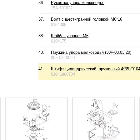
36.
Рукоятка упора мелководья
15A-501022
37.
Болт с шестигранной головкой М6*16
0104009
38.
Шайба кузовная М6
0104175
40.
Пружина упора мелководья (30F-03.03.20)
30F-03.03.20
41.
Штифт цилиндрический, пружинный 4*35 (0104
01041960704