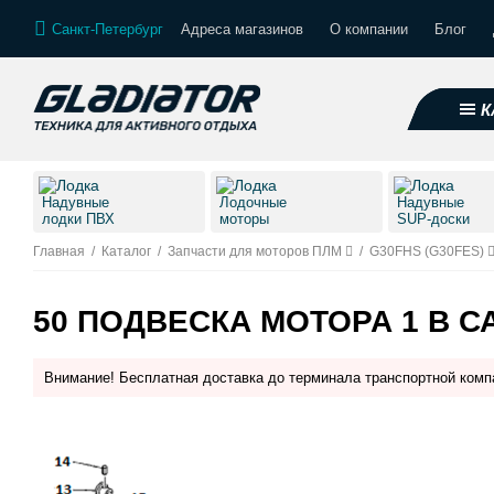
Санкт-Петербург
Адреса магазинов
О компании
Блог
К
Надувные
Лодочные
Надувные
лодки ПВХ
моторы
SUP-доски
Главная
/
Каталог
/
Запчасти для моторов ПЛМ
/
G30FHS (G30FES)
50 ПОДВЕСКА МОТОРА 1 В С
Внимание! Бесплатная доставка до терминала транспортной комп