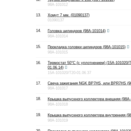
98A-101012
13.
Хомут 7 мм. (01090137)
01090137
14.
Головка цилиндров (98A-101014)
98A-101014
15.
Прокладка головки цилиндров (98A-101015)
98A-101015
16.
Термостат 50°С (с уплотнением) (15A-101020/T
01.06.14)
15A-101020/T20-01.06.37
17.
Свеча зажигания NGK BP7HS, или BPR7HS (9
98A-101017
18.
Крышка выпускного коллектора внешняя (98A-
98A-101018
19.
Крышка выпускного коллектора внутренняя (9
98A-101019
20.