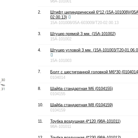
98A-101001
2.
Штифт цилиндрический 6*12 (15A-101008)/(05A
02.00.13)
15A-101008/05A-603009/T20-02.00.13
3.
Штуцер прямой 3 мм. (15A-101002)
15A-101002
4.
Штуцер угловой 3 мм. (15A-101003/T20-01.06.0
15A-101003
7.
Болт с шестигранной головкой М6*30 (0104014
0104014
8.
Шайба стандартная М6 (0104155)
0104155
10.
Шайба стандартная М8 (0104159)
0104159
11.
Трубка воздушная 4*120 (98A-101011)
98A-101011
12.
Трубка воздушная 4*230 (98A-101012)