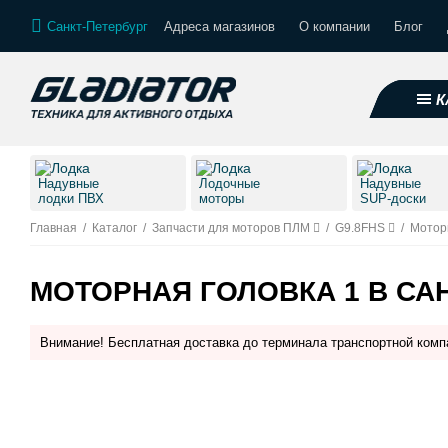
Санкт-Петербург
Адреса магазинов
О компании
Блог
К
Надувные
Лодочные
Надувные
лодки ПВХ
моторы
SUP-доски
Главная
/
Каталог
/
Запчасти для моторов ПЛМ
/
G9.8FHS
/
Моторн
МОТОРНАЯ ГОЛОВКА 1 В СА
Внимание! Бесплатная доставка до терминала транспортной комп