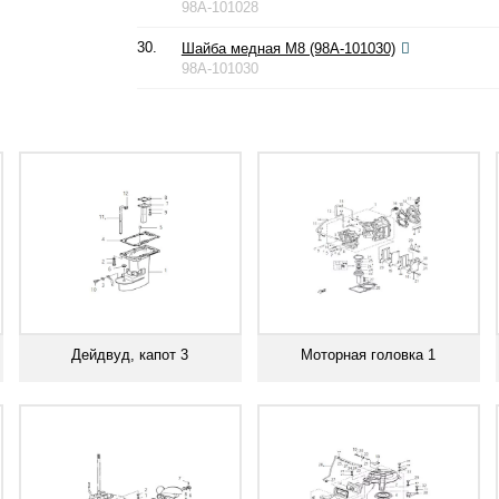
98A-101028
30.
Шайба медная М8 (98A-101030)
98A-101030
Дейдвуд, капот 3
Моторная головка 1
Смотреть все
Смотреть все