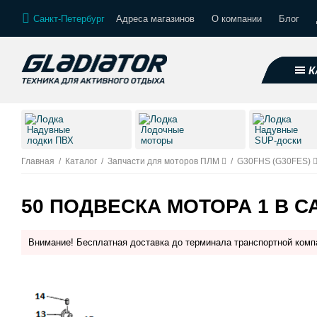
Санкт-Петербург
Адреса магазинов
О компании
Блог
К
Надувные
Лодочные
Надувные
лодки ПВХ
моторы
SUP-доски
Главная
/
Каталог
/
Запчасти для моторов ПЛМ
/
G30FHS (G30FES)
50 ПОДВЕСКА МОТОРА 1 В С
Внимание! Бесплатная доставка до терминала транспортной комп