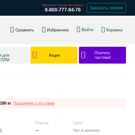
Звонок по России бесплатно
Заказать звонок
8-800-777-84-76
Войти
Сравнить
Избранное
Корзина
Платите
Акции
и для
частями!
в ПЛМ
100 кг
.
Подробнее о доставке
Паркод
Цена
)
—
Нет в наличии