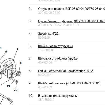
30F-03.00.03.01
2.
Струбцина правая (30F-03.00.04.00/T30-03.04.0
30F-03.00.04.00
3.
Ручка болта струбцины (40F-03.05.03.02/T20-03
40F-03.05.03.02/T20-03.01.02
4.
Заклёпка 4*22
0104199
6.
Шайба болта струбцины
15A-501009
7.
Шпилька струбцины (труба)
40F-03.04
8.
Гайка шестигранная, самостопор. М22
01020115
9.
Шайба нейлоновая (40F-03.03/T20-03.00.04)
40F-03.03
10.
Втулка шпильки струбцины
15A-501012