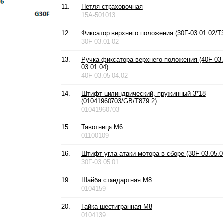
11.
Петля страховочная
15A-501013
12.
Фиксатор верхнего положения (30F-03.01.02/T3
30F-03.01.02
13.
Ручка фиксатора верхнего положения (40F-03.
03.01.04)
40F-03.05.04.02
14.
Штифт цилиндрический, пружинный 3*18
(01041960703/GB/T879.2)
01041960703
15.
Тавотница М6
01100109
16.
Штифт угла атаки мотора в сборе (30F-03.05.0
30F-03.05.01
19.
Шайба стандартная М8
0104159
20.
Гайка шестигранная М8
0104139