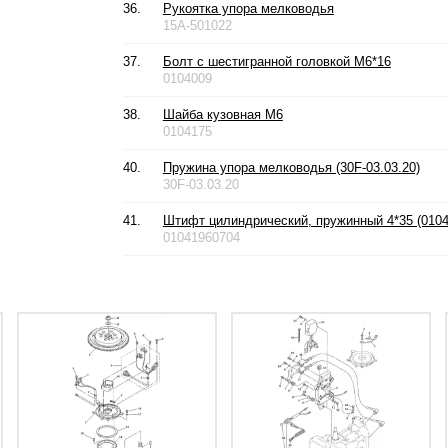
36.
Рукоятка упора мелководья
15A-501022
37.
Болт с шестигранной головкой М6*16
0104009
38.
Шайба кузовная М6
0104175
40.
Пружина упора мелководья (30F-03.03.20)
30F-03.03.20
41.
Штифт цилиндрический, пружинный 4*35 (0104
01041960704