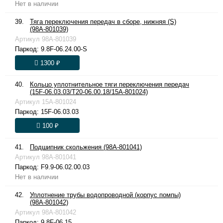
Нет в наличии
39.
Тяга переключения передач в сборе, нижняя (S)
(98A-801039)
Артикул
98A-801039
Паркод:
9.8F-06.24.00-S
1300 ₽
40.
Кольцо уплотнительное тяги переключения передач
(15F-06.03.03/T20-06.00.18/15A-801024)
Артикул
15A-801024
Паркод:
15F-06.03.03
100 ₽
41.
Подшипник скольжения (98A-801041)
Артикул
98A-801041
Паркод:
F9.9-06.02.00.03
Нет в наличии
42.
Уплотнение трубы водопроводной (корпус помпы)
(98A-801042)
Артикул
98A-801042
Паркод:
9.8F-06.15