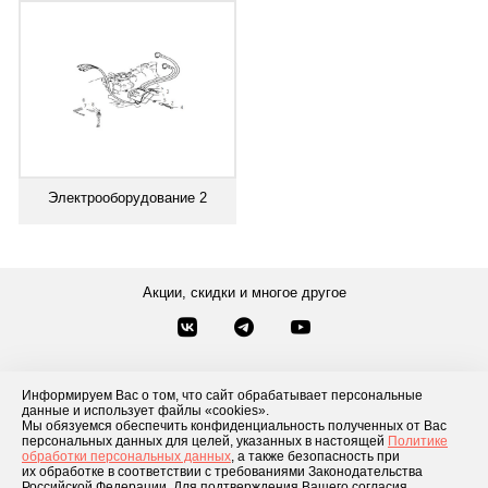
Электрооборудование 2
Акции, скидки и многое другое
Звонки по России
Заказать звонок
8-800-777-84-76
Информируем Вас о том, что сайт обрабатывает персональные
данные и использует файлы «cookies».
Контакты
Посмотреть другие способы связи
Мы обязуемся обеспечить конфиденциальность полученных от Вас
персональных данных для целей, указанных в настоящей
Политике
обработки персональных данных
, а также безопасность при
Каталог товаров
О компании
Доставка и оплата
Блог
Отзывы
их обработке в соответствии с требованиями Законодательства
Российской Федерации. Для подтверждения Вашего согласия