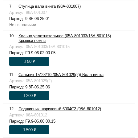
7.
Ступица вала винта (98A-801007)
Артикул
98A-801007
Паркод:
9.8F-06.25.01
Нет в наличии
10.
Кольцо уплотнительное (05A-801033/15A-801015)
Крышки помпы
Артикул
05A-801033/15A-801015
Паркод:
F9.9-06.02.00.05
50 ₽
11.
Сальник 15*28*10 (05A-801029(2)) Вала винта
Артикул
05A-801029(2)
Паркод:
9.8F-06.25.06
200 ₽
12.
Подшипник шариковый 6004C2 (98A-801012)
Артикул
98A-801012
Паркод:
F9.9-06.00.00.15
500 ₽