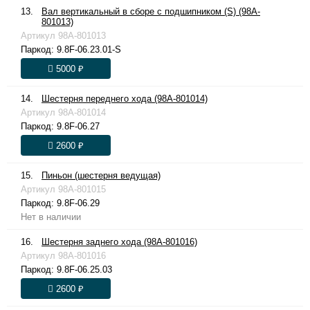
13.
Вал вертикальный в сборе с подшипником (S) (98A-
801013)
Артикул
98A-801013
Паркод:
9.8F-06.23.01-S
5000 ₽
14.
Шестерня переднего хода (98A-801014)
Артикул
98A-801014
Паркод:
9.8F-06.27
2600 ₽
15.
Пиньон (шестерня ведущая)
Артикул
98A-801015
Паркод:
9.8F-06.29
Нет в наличии
16.
Шестерня заднего хода (98A-801016)
Артикул
98A-801016
Паркод:
9.8F-06.25.03
2600 ₽