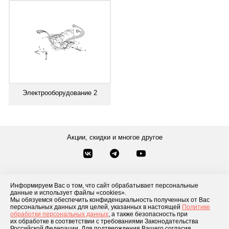
Электрооборудование 2
Акции, скидки и многое другое
Звонки по России
Заказать звонок
8-800-777-84-76
Информируем Вас о том, что сайт обрабатывает персональные
данные и использует файлы «cookies».
Контакты
Посмотреть другие способы связи
Мы обязуемся обеспечить конфиденциальность полученных от Вас
персональных данных для целей, указанных в настоящей
Политике
обработки персональных данных
, а также безопасность при
Каталог товаров
О компании
Доставка и оплата
Блог
Отзывы
их обработке в соответствии с требованиями Законодательства
Российской Федерации. Для подтверждения Вашего согласия