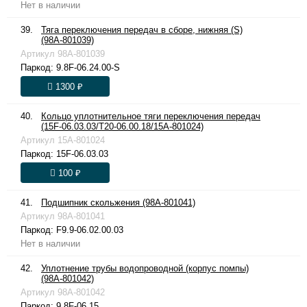
Нет в наличии
39.
Тяга переключения передач в сборе, нижняя (S)
(98A-801039)
Артикул
98A-801039
Паркод:
9.8F-06.24.00-S
1300 ₽
40.
Кольцо уплотнительное тяги переключения передач
(15F-06.03.03/T20-06.00.18/15A-801024)
Артикул
15A-801024
Паркод:
15F-06.03.03
100 ₽
41.
Подшипник скольжения (98A-801041)
Артикул
98A-801041
Паркод:
F9.9-06.02.00.03
Нет в наличии
42.
Уплотнение трубы водопроводной (корпус помпы)
(98A-801042)
Артикул
98A-801042
Паркод:
9.8F-06.15