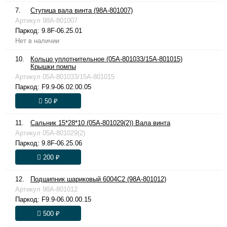
7.
Ступица вала винта (98A-801007)
Артикул
98A-801007
Паркод:
9.8F-06.25.01
Нет в наличии
10.
Кольцо уплотнительное (05A-801033/15A-801015)
Крышки помпы
Артикул
05A-801033/15A-801015
Паркод:
F9.9-06.02.00.05
50 ₽
11.
Сальник 15*28*10 (05A-801029(2)) Вала винта
Артикул
05A-801029(2)
Паркод:
9.8F-06.25.06
200 ₽
12.
Подшипник шариковый 6004C2 (98A-801012)
Артикул
98A-801012
Паркод:
F9.9-06.00.00.15
500 ₽