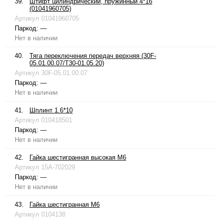
39.
Штифт цилиндрический, пружинный 4*16
(01041960705)
Артикул
01041960705
Паркод:
—
Нет в наличии
40.
Тяга переключения передач верхняя (30F-
05.01.00.07/T30-01.05.20)
Артикул
30F-05.01.00.07
Паркод:
—
Нет в наличии
41.
Шплинт 1.6*10
Артикул
010418501
Паркод:
—
Нет в наличии
42.
Гайка шестигранная высокая М6
Артикул
15A-702029
Паркод:
—
Нет в наличии
43.
Гайка шестигранная М6
Артикул
0104138