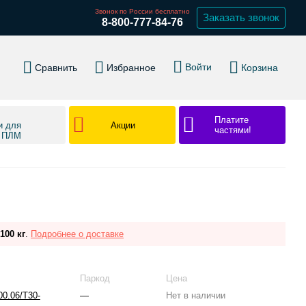
Звонок по России бесплатно
Заказать звонок
8-800-777-84-76
Войти
Сравнить
Избранное
Корзина
Платите
Акции
и для
частями!
в ПЛМ
100 кг
.
Подробнее о доставке
Паркод
Цена
00.06/T30-
—
Нет в наличии