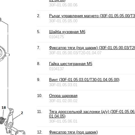
30F-01.05.00.06
2.
Рычаг управления магнето (30F-01.05.05.00/T3
30F-01.05.05.00
5.
Шайба кузовная М6
0104175
7.
Фиксатор тяги (под шарик) (30F-01.05.00.03/T20
30F-01.05.00.03/T20-01.04.07
8.
Гайка шестигранная М5
0104137
9.
Винт (30F-01.05.03.01/T30-01.04.05.00)
30F-01.05.03.01
10.
Опора шаровая
30F-01.02.00.02
11.
Тяга дроссельной заслонки (д/у) (30F-01.05.0
01.04.05)
30F-01.05.06.01
12.
Фиксатор тяги (под шарик)