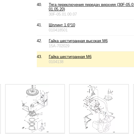
40.
Тяга переключения передач верхняя (30F-05.01
01.05.20)
30F-05.01.00.07
41.
Шплинт 1.6*10
010418501
42.
Гайка шестигранная высокая М6
15A-702029
43.
Гайка шестигранная М6
0104138