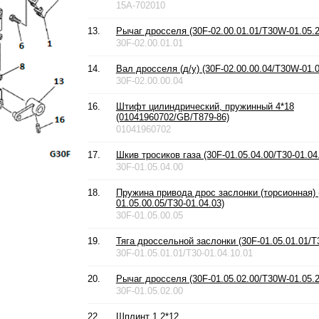
15A-702010
13.
Рычаг дросселя (30F-02.00.01.01/T30W-01.05.2
30F-02.00.01.01
14.
Вал дросселя (д/у) (30F-02.00.00.04/T30W-01.0
30F-02.00.00.04
16.
Штифт цилиндрический, пружинный 4*18
(01041960702/GB/T879-86)
01041960702
17.
Шкив тросиков газа (30F-01.05.04.00/T30-01.04
30F-01.05.04.00
18.
Пружина привода дрос заслонки (торсионная) 
01.05.00.05/T30-01.04.03)
30F-01.05.00.05
19.
Тяга дроссельной заслонки (30F-01.05.01.01/T3
30F-01.05.01.01/T30-01.04.10.01
20.
Рычаг дросселя (30F-01.05.02.00/T30W-01.05.2
30F-01.05.02.00
22.
Шплинт 1.2*12