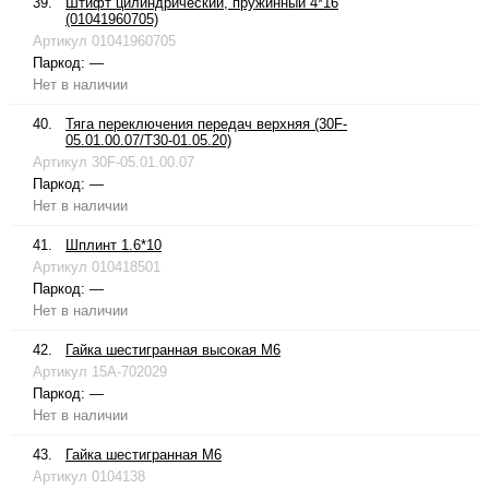
39.
Штифт цилиндрический, пружинный 4*16
(01041960705)
Артикул
01041960705
Паркод:
—
Нет в наличии
40.
Тяга переключения передач верхняя (30F-
05.01.00.07/T30-01.05.20)
Артикул
30F-05.01.00.07
Паркод:
—
Нет в наличии
41.
Шплинт 1.6*10
Артикул
010418501
Паркод:
—
Нет в наличии
42.
Гайка шестигранная высокая М6
Артикул
15A-702029
Паркод:
—
Нет в наличии
43.
Гайка шестигранная М6
Артикул
0104138