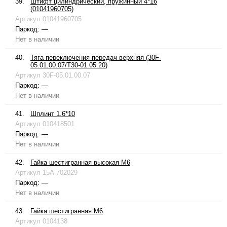
39.
Штифт цилиндрический, пружинный 4*16
(01041960705)
Артикул
01041960705
Паркод:
—
Нет в наличии
40.
Тяга переключения передач верхняя (30F-
05.01.00.07/T30-01.05.20)
Артикул
30F-05.01.00.07
Паркод:
—
Нет в наличии
41.
Шплинт 1.6*10
Артикул
010418501
Паркод:
—
Нет в наличии
42.
Гайка шестигранная высокая М6
Артикул
15A-702029
Паркод:
—
Нет в наличии
43.
Гайка шестигранная М6
Артикул
0104138