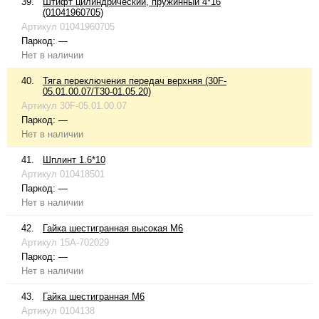
39.
Штифт цилиндрический, пружинный 4*16
(01041960705)
Артикул
01041960705
Паркод:
—
Нет в наличии
40.
Тяга переключения передач верхняя (30F-
05.01.00.07/T30-01.05.20)
Артикул
30F-05.01.00.07
Паркод:
—
Нет в наличии
41.
Шплинт 1.6*10
Артикул
010418501
Паркод:
—
Нет в наличии
42.
Гайка шестигранная высокая М6
Артикул
15A-702029
Паркод:
—
Нет в наличии
43.
Гайка шестигранная М6
Артикул
0104138