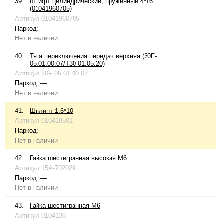
39.
Штифт цилиндрический, пружинный 4*16
(01041960705)
Артикул
01041960705
Паркод:
—
Нет в наличии
40.
Тяга переключения передач верхняя (30F-
05.01.00.07/T30-01.05.20)
Артикул
30F-05.01.00.07
Паркод:
—
Нет в наличии
41.
Шплинт 1.6*10
Артикул
010418501
Паркод:
—
Нет в наличии
42.
Гайка шестигранная высокая М6
Артикул
15A-702029
Паркод:
—
Нет в наличии
43.
Гайка шестигранная М6
Артикул
0104138