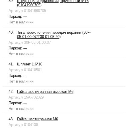
39.
Штифт цилиндрический, пружинный 4*16
(01041960705)
Артикул
01041960705
Паркод:
—
Нет в наличии
40.
Тяга переключения передач верхняя (30F-
05.01.00.07/T30-01.05.20)
Артикул
30F-05.01.00.07
Паркод:
—
Нет в наличии
41.
Шплинт 1.6*10
Артикул
010418501
Паркод:
—
Нет в наличии
42.
Гайка шестигранная высокая М6
Артикул
15A-702029
Паркод:
—
Нет в наличии
43.
Гайка шестигранная М6
Артикул
0104138